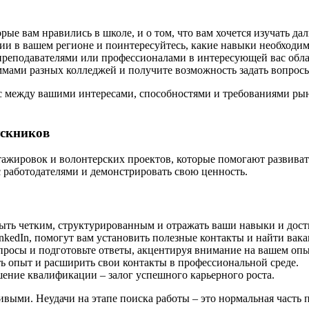
ые вам нравились в школе, и о том, что вам хочется изучать да
и в вашем регионе и поинтересуйтесь, какие навыки необходим
реподавателями или профессионалами в интересующей вас обла
ммами разных колледжей и получите возможность задать вопрос
с между вашими интересами, способностями и требованиями рынк
ускников
ажировок и волонтерских проектов, которые помогают развиват
 работодателями и демонстрировать свою ценность.
ть четким, структурированным и отражать ваши навыки и дост
nkedIn, помогут вам установить полезные контакты и найти вака
росы и подготовьте ответы, акцентируя внимание на вашем опы
 опыт и расширить свои контакты в профессиональной среде.
ение квалификации – залог успешного карьерного роста.
ыми. Неудачи на этапе поиска работы – это нормальная часть 