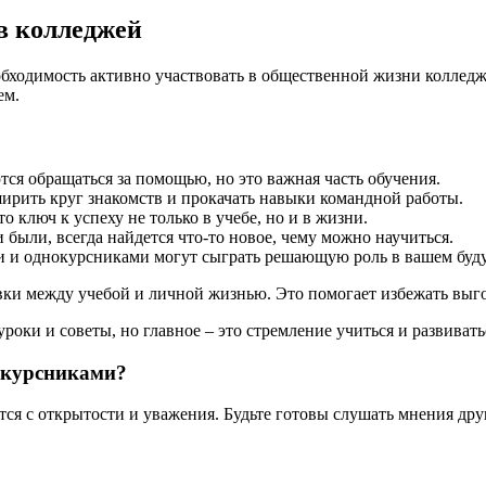
в колледжей
бходимость активно участвовать в общественной жизни колледжа
ем.
ся обращаться за помощью, но это важная часть обучения.
ирить круг знакомств и прокачать навыки командной работы.
 ключ к успеху не только в учебе, но и в жизни.
ыли, всегда найдется что-то новое, чему можно научиться.
и и однокурсниками могут сыграть решающую роль в вашем буд
и между учебой и личной жизнью. Это помогает избежать выго
оки и советы, но главное – это стремление учиться и развивать
окурсниками?
я с открытости и уважения. Будьте готовы слушать мнения друг