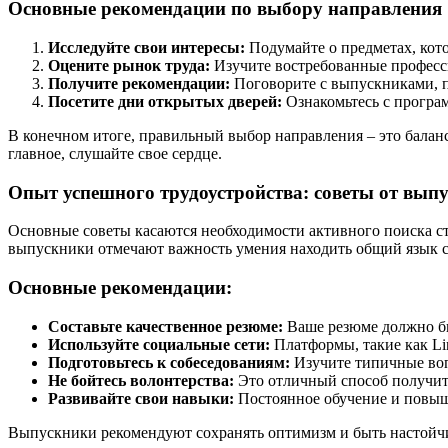
Основные рекомендации по выбору направления
Исследуйте свои интересы:
Подумайте о предметах, котор
Оцените рынок труда:
Изучите востребованные професси
Получите рекомендации:
Поговорите с выпускниками, п
Посетите дни открытых дверей:
Ознакомьтесь с програ
В конечном итоге, правильный выбор направления – это балан
главное, слушайте свое сердце.
Опыт успешного трудоустройства: советы от вып
Основные советы касаются необходимости активного поиска ст
выпускники отмечают важность умения находить общий язык с
Основные рекомендации:
Составьте качественное резюме:
Ваше резюме должно бы
Используйте социальные сети:
Платформы, такие как Li
Подготовьтесь к собеседованиям:
Изучите типичные воп
Не бойтесь волонтерства:
Это отличный способ получить
Развивайте свои навыки:
Постоянное обучение и повыш
Выпускники рекомендуют сохранять оптимизм и быть настойчив