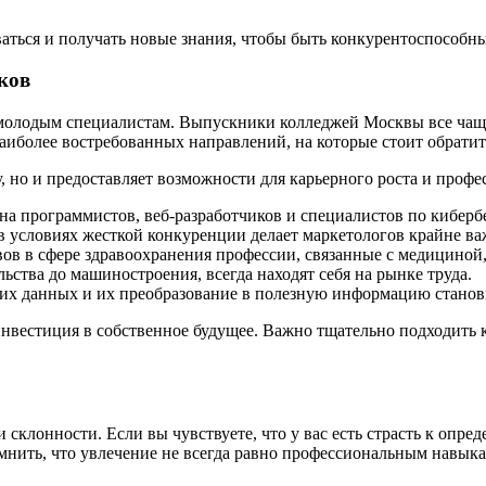
ваться и получать новые знания, чтобы быть конкурентоспособны
ков
молодым специалистам. Выпускники колледжей Москвы все чаще
аиболее востребованных направлений, на которые стоит обрати
, но и предоставляет возможности для карьерного роста и профе
а программистов, веб-разработчиков и специалистов по кибербе
 условиях жесткой конкуренции делает маркетологов крайне ва
в в сфере здравоохранения профессии, связанные с медициной,
ства до машиностроения, всегда находят себя на рынке труда.
х данных и их преобразование в полезную информацию станов
инвестиция в собственное будущее. Важно тщательно подходить к
клонности. Если вы чувствуете, что у вас есть страсть к опред
мнить, что увлечение не всегда равно профессиональным навыка